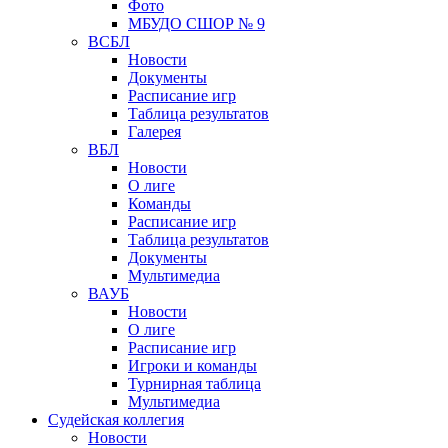
Фото
МБУДО СШОР № 9
ВСБЛ
Новости
Документы
Расписание игр
Таблица результатов
Галерея
ВБЛ
Новости
О лиге
Команды
Расписание игр
Таблица результатов
Документы
Мультимедиа
ВАУБ
Новости
О лиге
Расписание игр
Игроки и команды
Турнирная таблица
Мультимедиа
Судейская коллегия
Новости