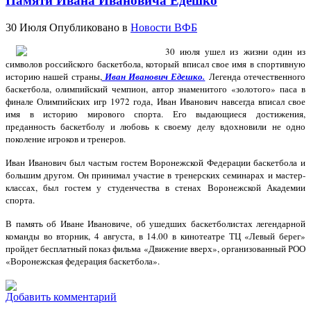
Памяти Ивана Ивановича Едешко
30 Июля
Опубликовано в
Новости ВФБ
30 июля ушел из жизни один из
символов российского баскетбола, который вписал свое имя в спортивную
историю нашей страны,
Иван Иванович Едешко.
Легенда отечественного
баскетбола, олимпийский чемпион, автор знаменитого «золотого» паса в
финале Олимпийских игр 1972 года, Иван Иванович навсегда вписал свое
имя в историю мирового спорта. Его выдающиеся достижения,
преданность баскетболу и любовь к своему делу вдохновили не одно
поколение игроков и тренеров.
Иван Иванович был частым гостем Воронежской Федерации баскетбола и
большим другом. Он принимал участие в тренерских семинарах и мастер-
классах, был гостем у студенчества в стенах Воронежской Академии
спорта.
️В память об Иване Ивановиче, об ушедших баскетболистах легендарной
команды во вторник, 4 августа, в 14.00 в кинотеатре ТЦ «Левый берег»
пройдет бесплатный показ фильма «Движение вверх», организованный РОО
«Воронежская федерация баскетбола».
Добавить комментарий