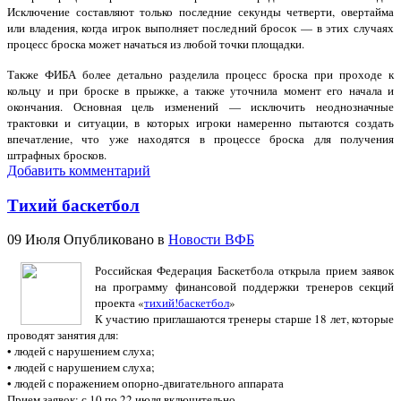
Исключение составляют только последние секунды четверти, овертайма
или владения, когда игрок выполняет последний бросок — в этих случаях
процесс броска может начаться из любой точки площадки.
Также ФИБА более детально разделила процесс броска при проходе к
кольцу и при броске в прыжке, а также уточнила момент его начала и
окончания. Основная цель изменений — исключить неоднозначные
трактовки и ситуации, в которых игроки намеренно пытаются создать
впечатление, что уже находятся в процессе броска для получения
штрафных бросков.
Добавить комментарий
Тихий баскетбол
09 Июля
Опубликовано в
Новости ВФБ
Российская Федерация Баскетбола открыла прием заявок
на программу финансовой поддержки тренеров секций
проекта «
тихий!баскетбол
»
К участию приглашаются тренеры старше 18 лет, которые
проводят занятия для:
• людей с нарушением слуха;
• людей с нарушением слуха;
• людей с поражением опорно-двигательного аппарата
Прием заявок: с 10 по 22 июля включительно