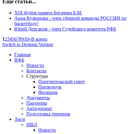
Еще статьи...
XIX Кубок памяти Богачева Б.М.
Анна Кузнецова - член сборной команды РОССИИ по
баскетболу!
Юрий Дерганов - член Судейского комитета РФБ
1
2
3
4
5
6
7
8
9
10
»
В конец
Switch to Desktop Version
Главная
ВФБ
Новости
Контакты
Структура
Попечительский совет
Президиум
Филиалы
Документы
Партнеры
Антидопинг
Подготовка тренеров
Лиги
ШБЛ
Новости