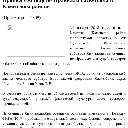
Прошел семинар по Правилам баскетбола в
Каменском районе
(Просмотров: 1308)
25 января 2018 года, в п.г.т.
Каменка (Каменский район
Воронежской области) в с/к
"Здоровье", Воронежской
коллегией баскетбольных
арбитров был проведен семинар
по Правилам для судей, тренеров
и баскетбольной общественности района.
Преподавателем семинара выступил член ВКБА, один из руководителей
школы молодого арбитра Воронежской федерации баскетбола, судья
Чемпионата России Усков П. В.
В семинаре приняли участие 26 слушателей из числа молодых судей и
судей-секретарей, учителей физической культуры школ, тренеров-
преподавателей.
На семинаре были подробно освещены основные изменения в Правилах
ФИБА 2017: пробежки, неспортивный фол и т.д. Основы современной
механики двойного судейства были разобраны в действие на игровой