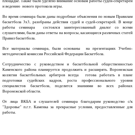
площадке. Также было уделено внимание основам работы судей-секретарей
и ведению нового протокола игры.
Во время семинара были даны подробные объяснения по новым Правилам
баскетбола 3х3, разобраны действия судей и судей-секретарей. В конце
работы семинара состоялся заинтересованный диалог со всеми
слушателями, были даны ответы на вопросы, касающиеся различных статей
Правил баскетбола.
Все материалы семинара, были основаны на презентациях Учебно-
методической комиссии Российской Федерации Баскетбола.
Сотрудничество с руководством и баскетбольной общественностью
Каменского района планируется продолжить и расширять. Воронежская
коллегия баскетбольных арбитров всегда готова работать в плане
подготовки судейских кадров, роста профессионального уровня
специалистов баскетбола, поделится знаниями во всех районах
Воронежской области.
От лица ВКБА и слушателей семинара благодарим руководство с/к
"Здоровье" п.г.т. Каменка за прекрасные условия, предоставленные для
работы.