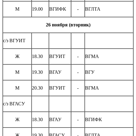
М
19.00
ВГИФК
-
ВГЛТА
26 ноября (вторник)
с/з ВГУИТ
Ж
18.30
ВГУИТ
-
ВГМА
М
19.30
ВГАУ
-
ВГУ
М
20.30
ВГУИТ
-
ВГМА
с/з ВГАСУ
Ж
18.30
ВГАУ
-
ВГИФК
Ж
19.30
ВГАСУ
-
ВГЛТА