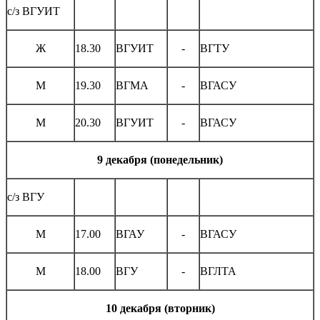
с/з ВГУИТ
Ж
18.30
ВГУИТ
-
ВГТУ
М
19.30
ВГМА
-
ВГАСУ
М
20.30
ВГУИТ
-
ВГАСУ
9 декабря (понедельник)
с/з ВГУ
М
17.00
ВГАУ
-
ВГАСУ
М
18.00
ВГУ
-
ВГЛТА
10 декабря (вторник)