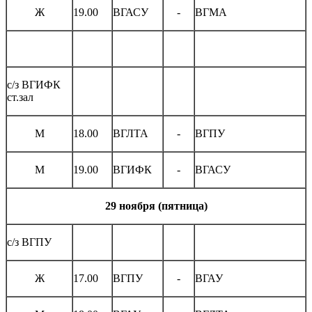
Ж
19.00
ВГАСУ
-
ВГМА
с/з ВГИФК
ст.зал
М
18.00
ВГЛТА
-
ВГПУ
М
19.00
ВГИФК
-
ВГАСУ
29 ноября (пятница)
с/з ВГПУ
Ж
17.00
ВГПУ
-
ВГАУ