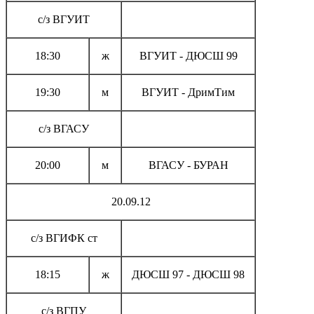
с/з ВГУИТ
18:30
ж
ВГУИТ - ДЮСШ 99
19:30
м
ВГУИТ - ДримТим
с/з ВГАСУ
20:00
м
ВГАСУ - БУРАН
20.09.12
с/з ВГИФК ст
18:15
ж
ДЮСШ 97 - ДЮСШ 98
с/з ВГПУ