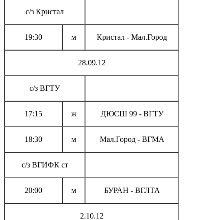
с/з Кристал
19:30
м
Кристал - Мал.Город
28.09.12
с/з ВГТУ
17:15
ж
ДЮСШ 99 - ВГТУ
18:30
м
Мал.Город - ВГМА
с/з ВГИФК ст
20:00
м
БУРАН - ВГЛТА
2.10.12