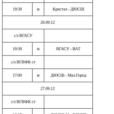
19:30
м
Кристал - ДЮСШ
26.09.12
с/з ВГАСУ
19:30
м
ВГАСУ - ВАТ
с/з ВГИФК ст
17:00
м
ДЮСШ - Мал.Город
27.09.12
с/з ВГИФК ст