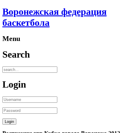
Воронежская федерация
баскетбола
Menu
Search
Login