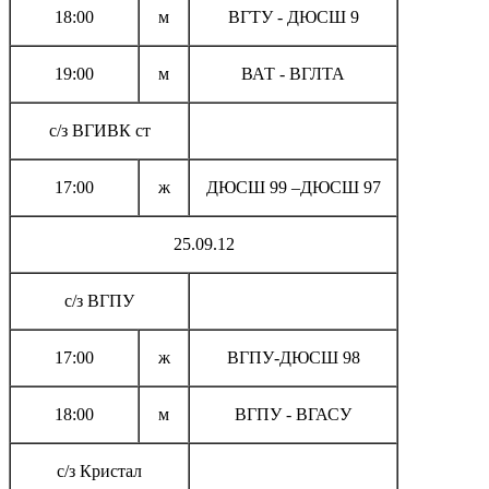
18:00
м
ВГТУ - ДЮСШ 9
19:00
м
ВАТ - ВГЛТА
с/з ВГИВК ст
17:00
ж
ДЮСШ 99 –ДЮСШ 97
25.09.12
с/з ВГПУ
17:00
ж
ВГПУ-ДЮСШ 98
18:00
м
ВГПУ - ВГАСУ
с/з Кристал