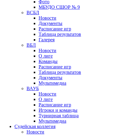
Фото
МБУДО СШОР № 9
ВСБЛ
Новости
Документы
Расписание игр
Таблица результатов
Галерея
ВБЛ
Новости
О лиге
Команды
Расписание игр
Таблица результатов
Документы
Мультимедиа
ВАУБ
Новости
О лиге
Расписание игр
Игроки и команды
Турнирная таблица
Мультимедиа
Судейская коллегия
Новости