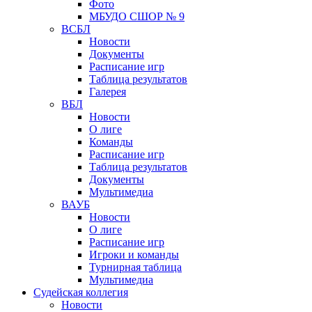
Фото
МБУДО СШОР № 9
ВСБЛ
Новости
Документы
Расписание игр
Таблица результатов
Галерея
ВБЛ
Новости
О лиге
Команды
Расписание игр
Таблица результатов
Документы
Мультимедиа
ВАУБ
Новости
О лиге
Расписание игр
Игроки и команды
Турнирная таблица
Мультимедиа
Судейская коллегия
Новости