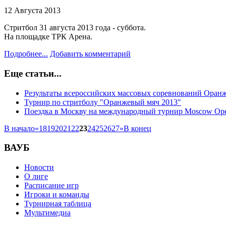
12 Августа 2013
Стритбол 31 августа 2013 года - суббота.
На площадке ТРК Арена.
Подробнее...
Добавить комментарий
Еще статьи...
Результаты всероссийских массовых соревнований Оран
Турнир по стритболу "Оранжевый мяч 2013"
Поездка в Москву на международный турнир Moscow Op
В начало
«
18
19
20
21
22
23
24
25
26
27
»
В конец
ВАУБ
Новости
О лиге
Расписание игр
Игроки и команды
Турнирная таблица
Мультимедиа