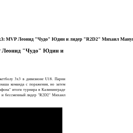
 3х3: MVP Леонид "Чудо" Юдин и лидер "R2D2" Михаил Ману
P Леонид "Чудо" Юдин и
кетболу 3х3 в дивизионе U18. Парни
наша команда с поражения, но затем
афона" итоги турнира в Калининграде
ь и бессменный лидер "R2D2" Михаил