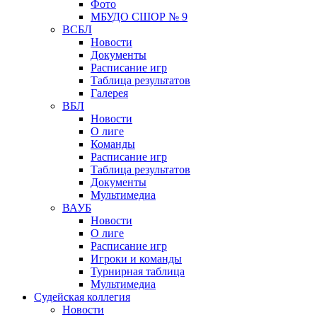
Фото
МБУДО СШОР № 9
ВСБЛ
Новости
Документы
Расписание игр
Таблица результатов
Галерея
ВБЛ
Новости
О лиге
Команды
Расписание игр
Таблица результатов
Документы
Мультимедиа
ВАУБ
Новости
О лиге
Расписание игр
Игроки и команды
Турнирная таблица
Мультимедиа
Судейская коллегия
Новости