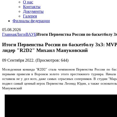
О нас
Контакты
Документы
Галерея
Филиалы федерации
05.08.2026
Главная
Лиги
ВАУБ
Итоги Первенства России по баскетболу
Итоги Первенства России по баскетболу 3х3: MV
лидер "R2D2" Михаил Мануковский
09 Сентября 2022
. (Просмотров: 644)
Молодежная команда "R2D2" стала чемпионом Первенства России по бас
первыми привезли в Воронеж золото этого престижного турнира. Начала 
оставила не у дел всех, даже самых серьезных соперников. В студии "Мар
подвел самый ценный игрок Первенства Леонид Юдин, а также основател
Мануковский