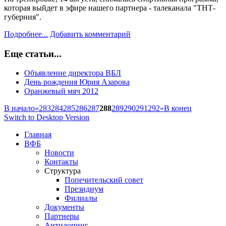
которая выйдет в эфире нашего партнера - талеканала "ТНТ-
губерния".
Подробнее...
Добавить комментарий
Еще статьи...
Объявление директора ВБЛ
День рождения Юрия Азарова
Оранжевый мяч 2012
В начало
«
283
284
285
286
287
288
289
290
291
292
»
В конец
Switch to Desktop Version
Главная
ВФБ
Новости
Контакты
Структура
Попечительский совет
Президиум
Филиалы
Документы
Партнеры
Антидопинг