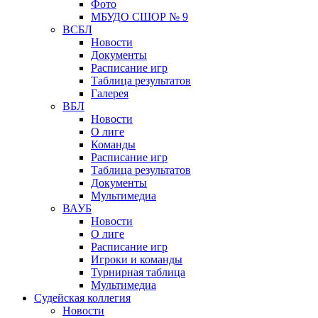
Фото
МБУДО СШОР № 9
ВСБЛ
Новости
Документы
Расписание игр
Таблица результатов
Галерея
ВБЛ
Новости
О лиге
Команды
Расписание игр
Таблица результатов
Документы
Мультимедиа
ВАУБ
Новости
О лиге
Расписание игр
Игроки и команды
Турнирная таблица
Мультимедиа
Судейская коллегия
Новости