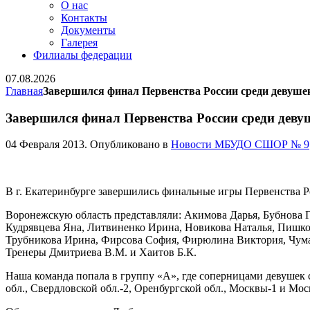
О нас
Контакты
Документы
Галерея
Филиалы федерации
07.08.2026
Главная
Завершился финал Первенства России среди девушек 
Завершился финал Первенства России среди девуш
04 Февраля 2013
. Опубликовано в
Новости МБУДО СШОР № 9
В г. Екатеринбурге завершились финальные игры Первенства Ро
Воронежскую область представляли: Акимова Дарья, Бубнова Г
Кудрявцева Яна, Литвиненко Ирина, Новикова Наталья, Пишко
Трубникова Ирина, Фирсова София, Фирюлина Виктория, Чума
Тренеры Дмитриева В.М. и Хаитов Б.К.
Наша команда попала в группу «А», где соперницами девушек 
обл., Свердловской обл.-2, Оренбургской обл., Москвы-1 и Мос