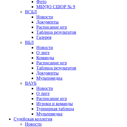
Фото
МБУДО СШОР № 9
ВСБЛ
Новости
Документы
Расписание игр
Таблица результатов
Галерея
ВБЛ
Новости
О лиге
Команды
Расписание игр
Таблица результатов
Документы
Мультимедиа
ВАУБ
Новости
О лиге
Расписание игр
Игроки и команды
Турнирная таблица
Мультимедиа
Судейская коллегия
Новости