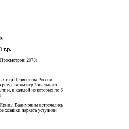
р.
 г.р.
Просмотров: 2073)
ных игр Первенства России
 результатам игр Зонального
уппы, в каждой из которых по 6
ы.
ч Ирины Вадимовны встречались
бе хозяйки паркета уступили