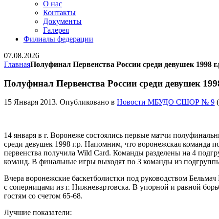
О нас
Контакты
Документы
Галерея
Филиалы федерации
07.08.2026
Главная
Полуфинал Первенства России среди девушек 1998 г.
Полуфинал Первенства России среди девушек 1998
15 Января 2013
. Опубликовано в
Новости МБУДО СШОР № 9
(
14 января в г. Воронеже состоялись первые матчи полуфиналь
среди девушек 1998 г.р. Напомним, что воронежская команда по
первенства получила Wild Card. Команды разделены на 4 подгр
команд. В финальные игры выходят по 3 команды из подгрупп
Вчера воронежские баскетболистки под руководством Бельма
с соперницами из г. Нижневартовска. В упорной и равной борь
гостям со счетом 65-68.
Лучшие показатели: