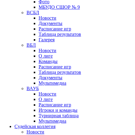
Фото
МБУДО СШОР № 9
ВСБЛ
Новости
Документы
Расписание игр
Таблица результатов
Галерея
ВБЛ
Новости
О лиге
Команды
Расписание игр
Таблица результатов
Документы
Мультимедиа
ВАУБ
Новости
О лиге
Расписание игр
Игроки и команды
Турнирная таблица
Мультимедиа
Судейская коллегия
Новости