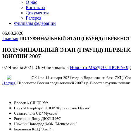
О нас
Контакты
Документы
Галерея
Филиалы федерации
06.08.2026
Главная
ПОЛУФИНАЛЬНЫЙ ЭТАП (I РАУНД) ПЕРВЕНСТ
ПОЛУФИНАЛЬНЫЙ ЭТАП (I РАУНД) ПЕРВЕН
ЮНОШИ 2007
07 Января 2021
. Опубликовано в
Новости МБУДО СШОР № 9
(
С 04 по 11 января 2021 года в Воронеже на базе СКЦ "С
(1раунд)
Первенства России среди юношей 2007 г.р. В состав группы вошли:
Воронеж СШОР №9
Санкт-Петербург СШОР "Купчинский Олимп"
Севастополь СК "Муссон"
Ростов-на-Дону ДЮСШ №7
Нижний Новгород ФОК "Мещерский"
Березники КСЦ "Азот".