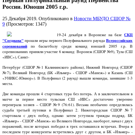
Первый Полуфинальный раунд Первенства
России. Юноши 2005 г.р.
25 Декабря 2019
. Опубликовано в
Новости МБУДО СШОР №
9
(Просмотров: 1347)
СКЦ
19-24 декабря в Воронеже на базе
"Согдиана"
Всероссийских
прошли игры первого Полуфинального раунда
соревнований
по баскетболу среди команд юношей 2005 г.р. В
соревнованиях приняли участие 6 команд: Воронеж (СШОР №9), Тула (СШ
«ИВС»), Санкт-
Петербург (СШОР №1 Калининского района), Нижний Новгород (СШОР
№7), Великий Новгород (БК «Ильмер» - СШОР «Манеж») и Казань (СШ
«УНИКС-Юниор»). В Полуфинал (2 раунд) вышли команды, занявшие 1-3
места.
Две команды прошли 4 стартовых тура без потерь. А в заключительном в
матче за первое место тульская СШ «ИВС» достаточно уверенно
переиграла хозяев – СШОР №9 (76:61). Весьма необычно определилась
судьба третьей путевки в Полуфинал 2. Нижегородская СШОР №7
стартовала с двух побед, однако затем уступила трижды подряд. БК
«Ильмер» - СШОР «Манеж» из Великого Новгорода, наоборот, начал с двух
поражений, после которых победил в трех оставшихся встречах. Вчера в
последнем туре конкуренты встретились друг с другом, и БК «Ильмер» -